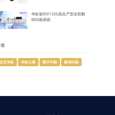
华屹智印V1350高生产型全彩数
码印刷系统
标签
北京华屹
华屹九洲
数字印刷
数码印刷