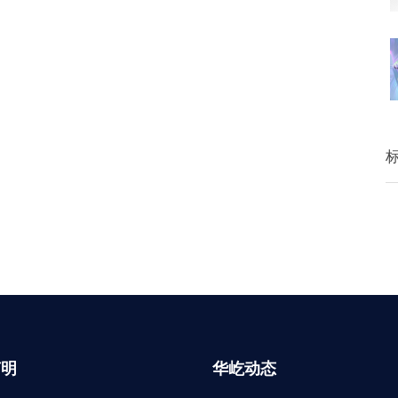
声明
华屹动态